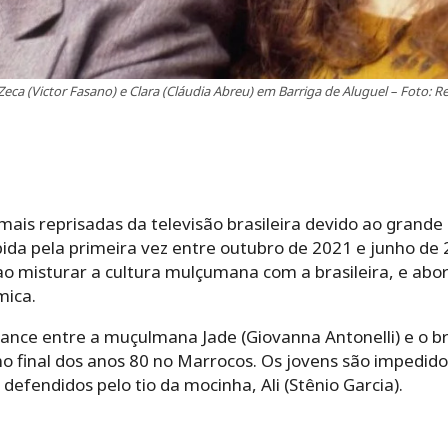
, Zeca (Victor Fasano) e Clara (Cláudia Abreu) em Barriga de Aluguel – Foto:
ais reprisadas da televisão brasileira devido ao grand
ibida pela primeira vez entre outubro de 2021 e junho de 
o misturar a cultura mulçumana com a brasileira, e a
mica.
ce entre a muçulmana Jade (Giovanna Antonelli) e o bra
o final dos anos 80 no Marrocos. Os jovens são impedido
fendidos pelo tio da mocinha, Ali (Stênio Garcia).