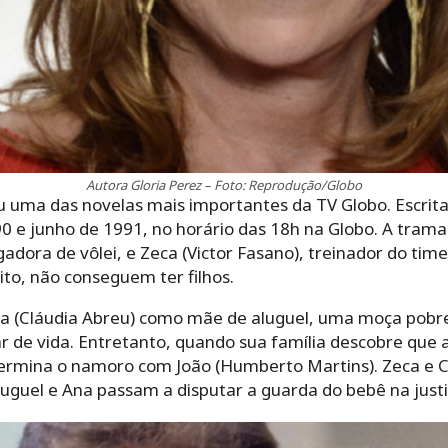
Autora Gloria Perez – Foto: Reprodução/Globo
ou uma das novelas mais importantes da TV Globo. Escrit
0 e junho de 1991, no horário das 18h na Globo. A trama 
ogadora de vôlei, e Zeca (Victor Fasano), treinador do tim
to, não conseguem ter filhos.
ra (Cláudia Abreu) como mãe de aluguel, uma moça pobr
de vida. Entretanto, quando sua família descobre que a
 termina o namoro com João (Humberto Martins). Zeca e
aluguel e Ana passam a disputar a guarda do bebê na justi