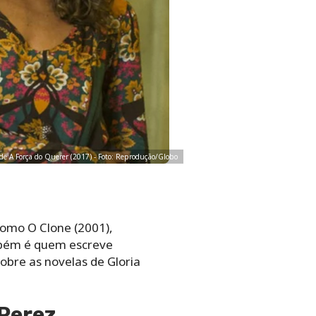
s de A Força do Querer (2017) - Foto: Reprodução/Globo
como O Clone (2001),
ambém é quem escreve
obre as novelas de Gloria
 Perez