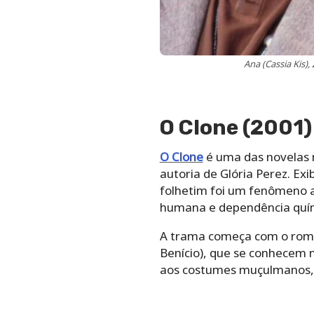
Ana (Cassia Kis)
O Clone (2001)
O Clone
é uma das novelas m
autoria de Glória Perez. Ex
folhetim foi um fenômeno a
humana e dependência quí
A trama começa com o roman
Benício), que se conhecem n
aos costumes muçulmanos, de