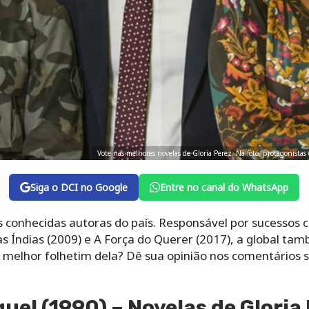
Vote nas melhores novelas de Gloria Perez. Na foto, protagonista
Siga o DCI no Google
Entre no canal do WhatsApp
s conhecidas autoras do país. Responsável por sucessos 
s Índias (2009) e A Força do Querer (2017), a global t
o melhor folhetim dela? Dê sua opinião nos comentários s
uel (1990) – Novelas de Gloria