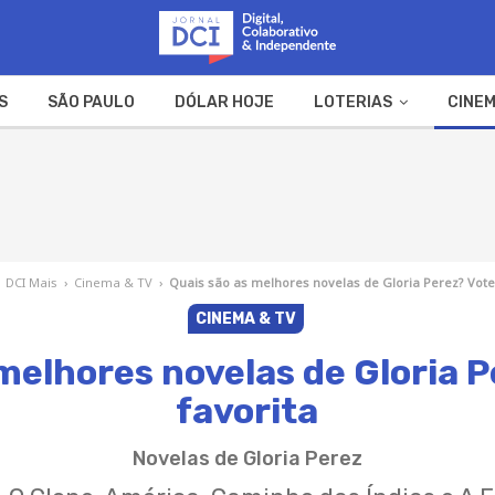
S
SÃO PAULO
DÓLAR HOJE
LOTERIAS
CINEM
A FAZENDA
WEB STORIES
DCI Mais
›
Cinema & TV
›
Quais são as melhores novelas de Gloria Perez? Vote
CINEMA & TV
melhores novelas de Gloria 
favorita
Novelas de Gloria Perez