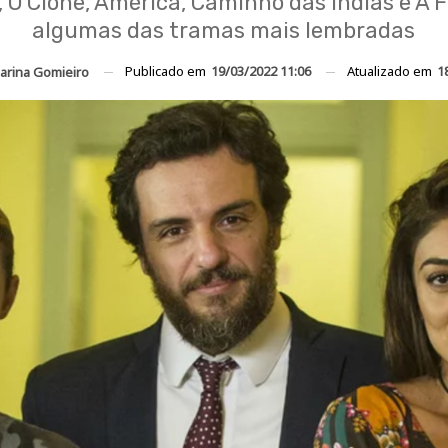
, O Clone, América, Caminho das Índias e A 
algumas das tramas mais lembradas
Publicado em
19/03/2022 11:06
Atualizado em
1
arina Gomieiro