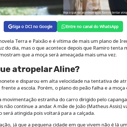
Veja o que vai acontecer após Ramiro tentar atro
Siga o DCI no Google
Entre no canal do WhatsApp
ovela Terra e Paixão e é vítima de mais um plano de Irene
luz do dia, mas o que acontece depois que Ramiro tenta 
ão mostram que a moça será ameaçada mais uma vez.
e atropelar Aline?
onete e disparou em alta velocidade na tentativa de atr
m frente a escola. Porém, o plano do peão falha e a moça 
a movimentação estranha do carro dirigido pelo capanga 
 não continue a andar. A mãe de João (Matheus Assis) va
 será atingida pois voltará para a calçada.
tuação, já que a pequena cidade em que vivem não é lá 