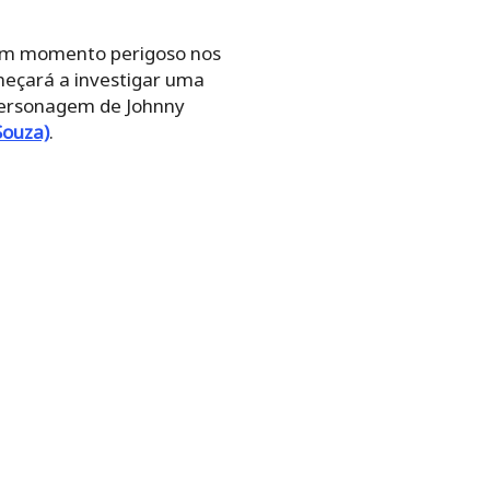
r um momento perigoso nos
meçará a investigar uma
o personagem de Johnny
Souza)
.