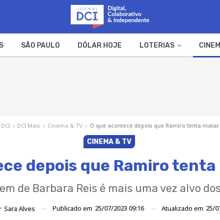
S
SÃO PAULO
DÓLAR HOJE
LOTERIAS
CINEM
A FAZENDA
WEB STORIES
 DCI
›
DCI Mais
›
Cinema & TV
›
O que acontece depois que Ramiro tenta matar 
CINEMA & TV
ce depois que Ramiro tenta
m de Barbara Reis é mais uma vez alvo dos
Publicado em
25/07/2023 09:16
Atualizado em
25/0
r
Sara Alves