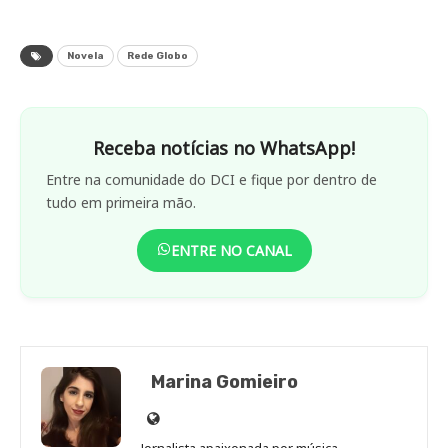
Novela
Rede Globo
Receba notícias no WhatsApp!
Entre na comunidade do DCI e fique por dentro de
tudo em primeira mão.
ENTRE NO CANAL
Marina Gomieiro
Site
de
Jornalista apaixonada por música,