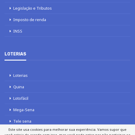
Legislação e Tributos
Imposto de renda
INSS
LOTERIAS
Loterias
Quina
Lotofácil
Mega-Sena
Tele sena
Este site usa cookies para melhorar sua experiência. Vamos supor que
você esteja de acordo com isso, mas você pode optar por não participar, se