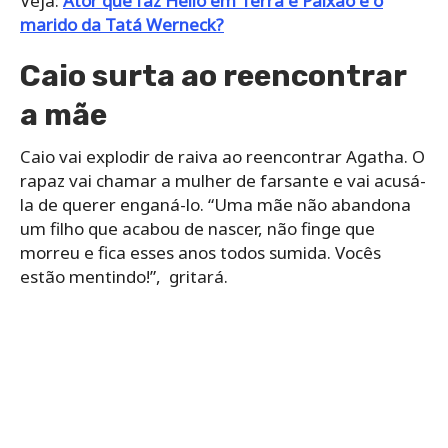
Veja:
Ator que faz Hélio em Terra e Paixão é o
marido da Tatá Werneck?
Caio surta ao reencontrar
a mãe
Caio vai explodir de raiva ao reencontrar Agatha. O
rapaz vai chamar a mulher de farsante e vai acusá-
la de querer enganá-lo. “Uma mãe não abandona
um filho que acabou de nascer, não finge que
morreu e fica esses anos todos sumida. Vocês
estão mentindo!”, gritará.