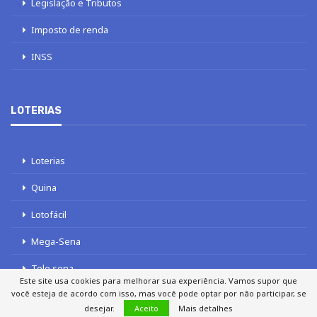
Legislação e Tributos
Imposto de renda
INSS
LOTERIAS
Loterias
Quina
Lotofácil
Mega-Sena
Tele sena
Este site usa cookies para melhorar sua experiência. Vamos supor que
você esteja de acordo com isso, mas você pode optar por não participar, se
desejar.
Aceito
Mais detalhes