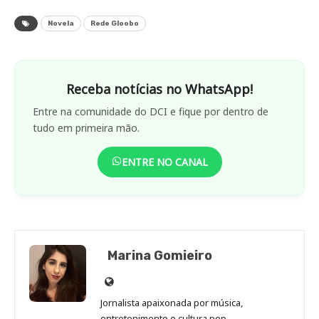
Novela
Rede Gloobo
Receba notícias no WhatsApp!
Entre na comunidade do DCI e fique por dentro de
tudo em primeira mão.
ENTRE NO CANAL
Marina Gomieiro
Site
de
Jornalista apaixonada por música,
Marina
entretenimento e cultura pop.