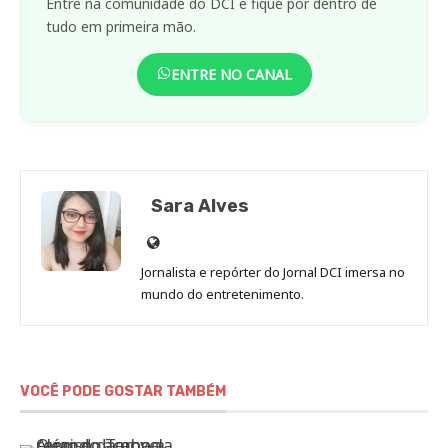
Entre na comunidade do DCI e fique por dentro de
tudo em primeira mão.
ENTRE NO CANAL
Sara Alves
Site
de
Jornalista e repórter do Jornal DCI imersa no
Sara
mundo do entretenimento.
Alves
VOCÊ PODE GOSTAR TAMBÉM