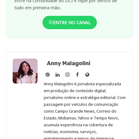
Entre na comunidade do DCI e fique por dentro de
tudo em primeira mão.
ENTRE NO CANAL
Anny Malagolini
Anny
Anny
Anny
Anny
Site
Malagolini
Malagolini
Malagolini
Malagolini
de
Anny Malagolini é jornalista especializada
no
no
no
no
Anny
em produção de conteúdo digital,
Pinterest
LinkedIn
Instagram
Facebook
Malagolini
jornalismo online e estratégia editorial. Com
passagem por veículos de comunicação
como Campo Grande News, Correio do
Estado, Midiamax, Yahoo e Tempo Novo,
acumula experiência na cobertura de
notícias, economia, serviços,
entretenimento e temas de interesse