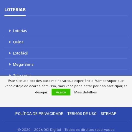
LOTERIAS
Loterias
Quina
Lotofácil
Mega-Sena
Tele sena
Este site usa cookies para melhorar sua experiência. Vamos supor que
você esteja de acordo com isso, mas você pode optar por não participar, se
desejar.
Aceito
Mais detalhes
SOBRE NÓS
AUTORES
FALE COM O JORNAL DCI
POLÍTICA DE PRIVACIDADE
TERMOS DE USO
SITEMAP
© 2020 - 2026 DCI Digital - Todos os direitos reservados