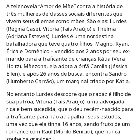
A telenovela “Amor de Mãe” conta a história de
três mulheres de classes sociais diferentes que
vivem seus dilemas como mães. São elas: Lurdes
(Regina Casé), Vitória (Taís Araújo) e Thelma
(Adriana Esteves). Lurdes é uma nordestina
batalhadora que teve quatro filhos: Magno, Ryan,
Érica e Domênico – vendido aos 2 anos por seu ex-
marido para a traficante de crianças Kátia (Vera
Holtz). Mãezona, ela adota a órfã Camila (Jéssica
Ellen), e após 26 anos de busca, encontra Sandro
(Humberto Carrão), um marginal criado por Kátia.
No entanto Lurdes descobre que o rapaz é filho de
sua patroa, Vitória (Taís Araújo), uma advogada
rica e bem sucedida, que o deu recém-nascido para
a traficante para não atrapalhar seus estudos,
uma vez que ela tinha 16 anos, sendo fruto de um
romance com Raul (Murilo Benício), que nunca
soube da gravidez.