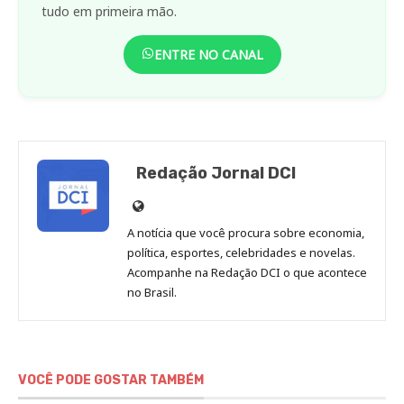
tudo em primeira mão.
ENTRE NO CANAL
Redação Jornal DCI
Site
de
A notícia que você procura sobre economia,
Redação
política, esportes, celebridades e novelas.
Jornal
Acompanhe na Redação DCI o que acontece
no Brasil.
DCI
VOCÊ PODE GOSTAR TAMBÉM