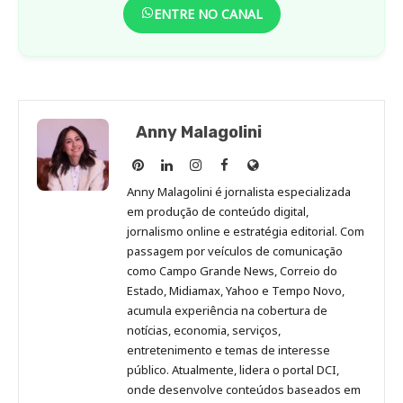
ENTRE NO CANAL
Anny Malagolini
Anny
Anny
Anny
Anny
Site
Malagolini
Malagolini
Malagolini
Malagolini
de
Anny Malagolini é jornalista especializada
no
no
no
no
Anny
em produção de conteúdo digital,
Pinterest
LinkedIn
Instagram
Facebook
Malagolini
jornalismo online e estratégia editorial. Com
passagem por veículos de comunicação
como Campo Grande News, Correio do
Estado, Midiamax, Yahoo e Tempo Novo,
acumula experiência na cobertura de
notícias, economia, serviços,
entretenimento e temas de interesse
público. Atualmente, lidera o portal DCI,
onde desenvolve conteúdos baseados em