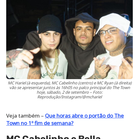
MC Hariel (à esquerda), MC Cabelinho (centro) e MC Ryan (à direita)
vão se apresentar juntos às 16h05 no palco principal do The Town
hoje, sábado, 2 de setembro – Foto:
Reprodução/Instagram/@mchariel
Veja também –
Que horas abre o portão do The
Town no 1º fim de semana?
MC Cabelinho e Bella