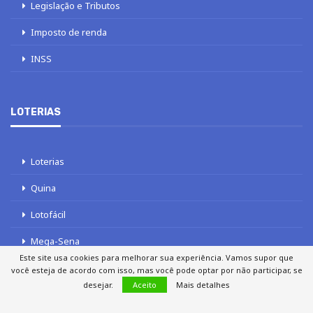
Legislação e Tributos
Imposto de renda
INSS
LOTERIAS
Loterias
Quina
Lotofácil
Mega-Sena
Este site usa cookies para melhorar sua experiência. Vamos supor que
Tele sena
você esteja de acordo com isso, mas você pode optar por não participar, se
desejar.
Aceito
Mais detalhes