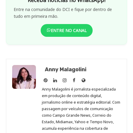
Entre na comunidade do DCI e fique por dentro de
tudo em primeira mão.
ENTRE NO CANAL
Anny Malagolini
Anny
Anny
Anny
Anny
Site
Malagolini
Malagolini
Malagolini
Malagolini
de
Anny Malagolini é jornalista especializada
no
no
no
no
Anny
em produção de conteúdo digital,
Pinterest
LinkedIn
Instagram
Facebook
Malagolini
jornalismo online e estratégia editorial. Com
passagem por veículos de comunicação
como Campo Grande News, Correio do
Estado, Midiamax, Yahoo e Tempo Novo,
acumula experiência na cobertura de