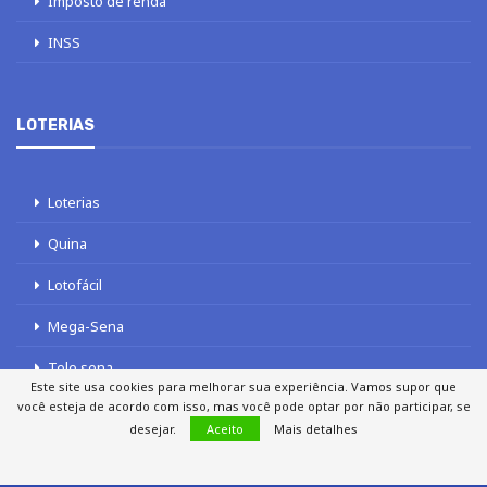
Imposto de renda
INSS
LOTERIAS
Loterias
Quina
Lotofácil
Mega-Sena
Tele sena
Este site usa cookies para melhorar sua experiência. Vamos supor que
você esteja de acordo com isso, mas você pode optar por não participar, se
desejar.
Aceito
Mais detalhes
SOBRE NÓS
AUTORES
FALE COM O JORNAL DCI