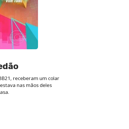
redão
BBB21, receberam um colar
 estava nas mãos deles
casa.