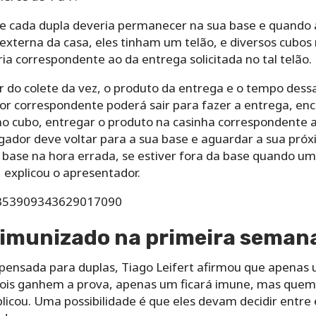
e cada dupla deveria permanecer na sua base e quando 
externa da casa, eles tinham um telão, e diversos cubos
ia correspondente ao da entrega solicitada no tal telão.
or do colete da vez, o produto da entrega e o tempo des
cor correspondente poderá sair para fazer a entrega, en
o cubo, entregar o produto na casinha correspondente 
gador deve voltar para a sua base e aguardar a sua próx
a base na hora errada, se estiver fora da base quando u
 explicou o apresentador.
/1353909343629017090
 imunizado na primeira seman
 pensada para duplas, Tiago Leifert afirmou que apena
ois ganhem a prova, apenas um ficará imune, mas quem 
licou. Uma possibilidade é que eles devam decidir entre