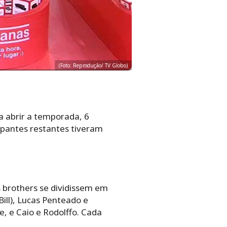
(Foto: Reprodução/ TV Globo)
ra abrir a temporada, 6
cipantes restantes tiveram
 brothers se dividissem em
ill), Lucas Penteado e
e, e Caio e Rodolffo. Cada