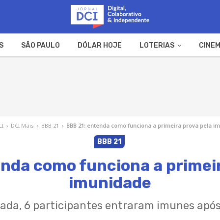
S
SÃO PAULO
DÓLAR HOJE
LOTERIAS
CINEM
A FAZENDA
WEB STORIES
CI
›
DCI Mais
›
BBB 21
›
BBB 21: entenda como funciona a primeira prova pela i
BBB 21
enda como funciona a primeir
imunidade
rada, 6 participantes entraram imunes após 