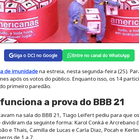
Siga o DCI no Google
Entre no canal do WhatsApp
a de imunidade
na estreia, nesta segunda-feira (25). Pa
es após os votos do público. Enquanto isso, os 14 parti
do primeiro paredão.
funciona a prova do BBB 21
avam na sala do BBB 21, Tiago Leifert pediu para que os
e dividiram da seguinte forma: Karol Conká e Arcrebano (B
oão e Thaís, Camilla de Lucas e Carla Diaz, Pocah e Kerlin
eros de 1 a 7.