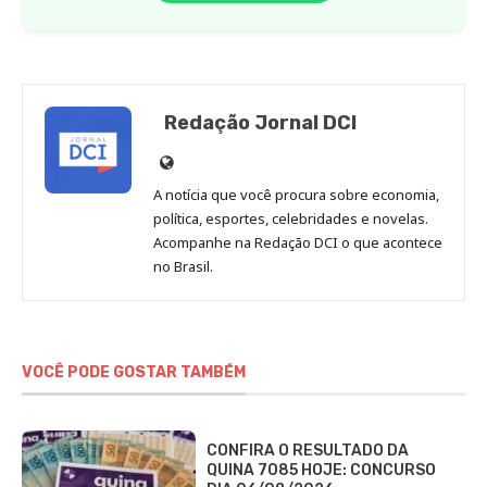
Redação Jornal DCI
Site
de
A notícia que você procura sobre economia,
Redação
política, esportes, celebridades e novelas.
Jornal
Acompanhe na Redação DCI o que acontece
no Brasil.
DCI
VOCÊ PODE GOSTAR TAMBÉM
CONFIRA O RESULTADO DA
QUINA 7085 HOJE: CONCURSO