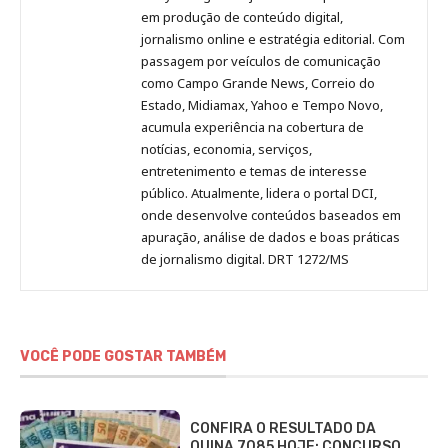
no
no
no
no
Anny
em produção de conteúdo digital,
Pinterest
LinkedIn
Instagram
Facebook
Malagolini
jornalismo online e estratégia editorial. Com
passagem por veículos de comunicação
como Campo Grande News, Correio do
Estado, Midiamax, Yahoo e Tempo Novo,
acumula experiência na cobertura de
notícias, economia, serviços,
entretenimento e temas de interesse
público. Atualmente, lidera o portal DCI,
onde desenvolve conteúdos baseados em
apuração, análise de dados e boas práticas
de jornalismo digital. DRT 1272/MS
VOCÊ PODE GOSTAR TAMBÉM
CONFIRA O RESULTADO DA
QUINA 7085 HOJE: CONCURSO