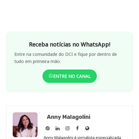
Receba notícias no WhatsApp!
Entre na comunidade do DCI e fique por dentro de
tudo em primeira mão.
ENTRE NO CANAL
Anny Malagolini
Anny
Anny
Anny
Anny
Site
Malagolini
Malagolini
Malagolini
Malagolini
de
Anny Malagolini é jornalista especializada