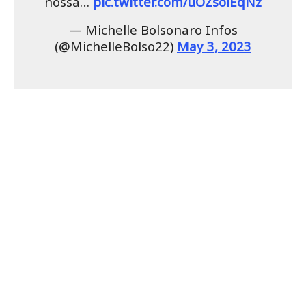
nossa…
pic.twitter.com/uOZsolEqNz
— Michelle Bolsonaro Infos
(@MichelleBolso22)
May 3, 2023