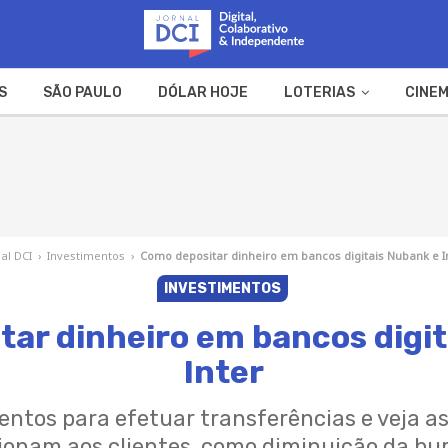
S
SÃO PAULO
DÓLAR HOJE
LOTERIAS
CINEM
A FAZENDA
WEB STORIES
nal DCI
›
Investimentos
›
Como depositar dinheiro em bancos digitais Nubank e I
INVESTIMENTOS
ar dinheiro em bancos digi
Inter
entos para efetuar transferências e veja a
cionam aos clientes, como diminuição da bur