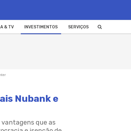
A & TV
INVESTIMENTOS
SERVIÇOS
nter
tais Nubank e
s vantagens que as
ocracia e isenção de