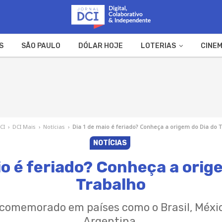
S
SÃO PAULO
DÓLAR HOJE
LOTERIAS
CINEM
A FAZENDA
WEB STORIES
CI
›
DCI Mais
›
Notícias
›
Dia 1 de maio é feriado? Conheça a origem do Dia do 
NOTÍCIAS
io é feriado? Conheça a orig
Trabalho
 comemorado em países como o Brasil, Méxic
Argentina.