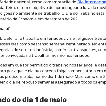
 é feriado nacional, como comemoração do
Dia Internacion
da-feira, e tem o objetivo de homenagear a luta do mov
dições no ambiente de trabalho. O Dia do Trabalho está 
nistério da Economia em dezembro de 2021.
maio?
brasileira, o trabalho em feriados civis e religiosos é v
a esses dias como descanso semanal remunerado. No enta
orias do setor da indústria, comércio, transportes, com
er convocadas a trabalhar mesmo nos feriados.
dades em que for permitido o trabalho nos feriados, é d
ro por aquele dia ou conceda folga compensatória em dia
as precisem trabalhar no dia 1 de maio. Mas, como em 20
r o dia de repouso semanal assegurado a todos os empre
ado do dia 1 de maio