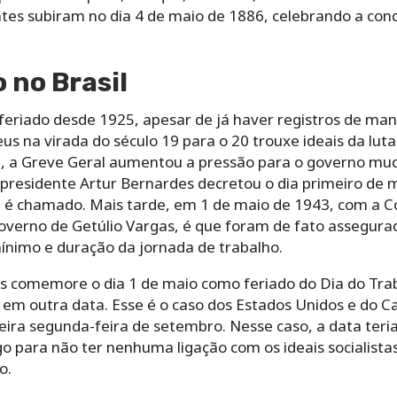
es subiram no dia 4 de maio de 1886, celebrando a conq
 no Brasil
é feriado desde 1925, apesar de já haver registros de ma
us na virada do século 19 para o 20 trouxe ideais da luta
17, a Greve Geral aumentou a pressão para o governo mud
 presidente Artur Bernardes decretou o dia primeiro de 
é chamado. Mais tarde, em 1 de maio de 1943, com a Co
overno de Getúlio Vargas, é que foram de fato assegurad
mínimo e duração da jornada de trabalho.
s comemore o dia 1 de maio como feriado do Dia do Tra
 em outra data. Esse é o caso dos Estados Unidos e do
ira segunda-feira de setembro. Nesse caso, a data teria
o para não ter nenhuma ligação com os ideais socialista
o.