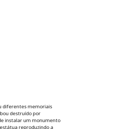
u diferentes memoriais
bou destruído por
 de instalar um monumento
 estátua reproduzindo a