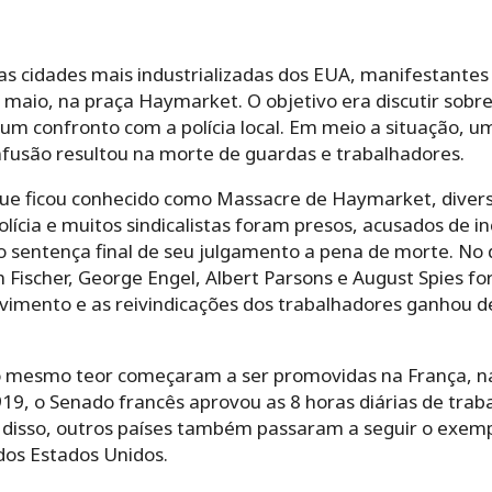
as cidades mais industrializadas dos EUA, manifestant
 maio, na praça Haymarket. O objetivo era discutir sob
m confronto com a polícia local. Em meio a situação, u
confusão resultou na morte de guardas e trabalhadores.
 que ficou conhecido como Massacre de Haymarket, divers
ícia e muitos sindicalistas foram presos, acusados de inc
sentença final de seu julgamento a pena de morte. No 
ph Fischer, George Engel, Albert Parsons e August Spies f
imento e as reivindicações dos trabalhadores ganhou d
 mesmo teor começaram a ser promovidas na França, na 
919, o Senado francês aprovou as 8 horas diárias de trab
r disso, outros países também passaram a seguir o exem
dos Estados Unidos.