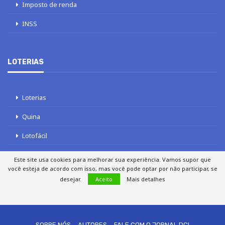
Imposto de renda
INSS
LOTERIAS
Loterias
Quina
Lotofácil
Mega-Sena
Este site usa cookies para melhorar sua experiência. Vamos supor que
você esteja de acordo com isso, mas você pode optar por não participar, se
Tele sena
desejar.
Aceito
Mais detalhes
SOBRE NÓS
AUTORES
FALE COM O JORNAL DCI