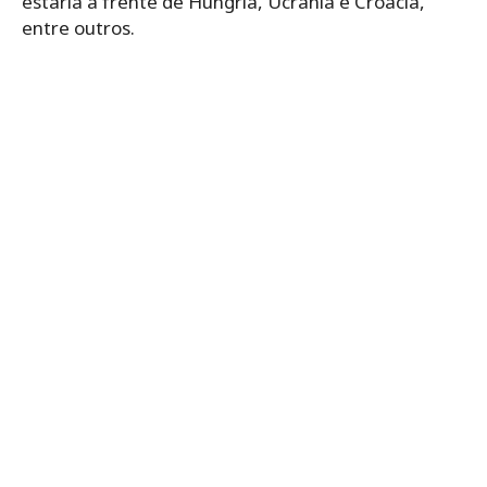
estaria à frente de Hungria, Ucrânia e Croácia,
entre outros.