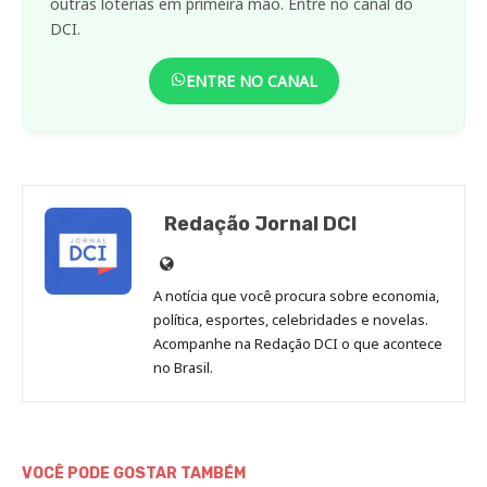
outras loterias em primeira mão. Entre no canal do
DCI.
ENTRE NO CANAL
Redação Jornal DCI
Site
de
A notícia que você procura sobre economia,
Redação
política, esportes, celebridades e novelas.
Jornal
Acompanhe na Redação DCI o que acontece
no Brasil.
DCI
VOCÊ PODE GOSTAR TAMBÉM