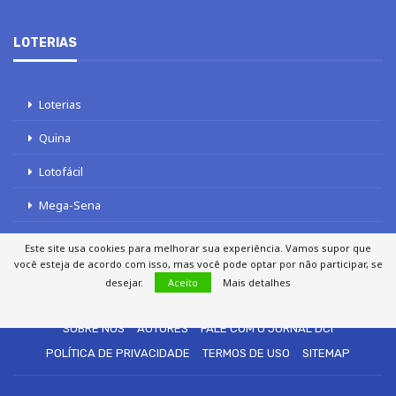
LOTERIAS
Loterias
Quina
Lotofácil
Mega-Sena
Tele sena
Este site usa cookies para melhorar sua experiência. Vamos supor que
você esteja de acordo com isso, mas você pode optar por não participar, se
desejar.
Aceito
Mais detalhes
SOBRE NÓS
AUTORES
FALE COM O JORNAL DCI
POLÍTICA DE PRIVACIDADE
TERMOS DE USO
SITEMAP