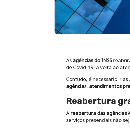
As
agências do INSS
reabrir
de Covid-19, a volta ao at
Contudo, é necessário ir às
agência
s,
atendimentos pre
Reabertura gra
A
reabertura das agências
é
serviços presenciais não s