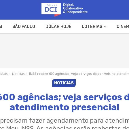
S
SÃO PAULO
DÓLAR HOJE
LOTERIAS
CINEM
A FAZENDA
WEB STORIES
 Mais
›
Notícias
›
INSS reabre 600 agências; veja serviços disponíveis no atendi
NOTÍCIAS
00 agências; veja serviços d
atendimento presencial
S precisam fazer agendamento para atendim
ite Meu INSS. As agências serão reabertas d