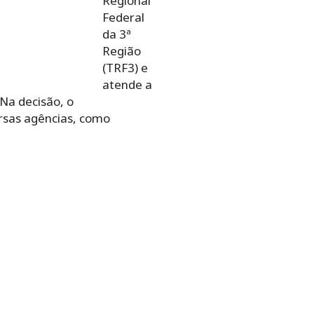
Regional
Federal
da 3ª
Região
(TRF3) e
atende a
 Na decisão, o
rsas agências, como