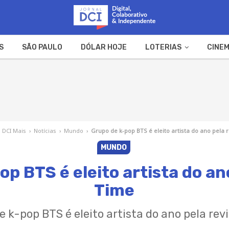
S
SÃO PAULO
DÓLAR HOJE
LOTERIAS
CINEM
A FAZENDA
WEB STORIES
DCI Mais
›
Notícias
›
Mundo
›
Grupo de k-pop BTS é eleito artista do ano pela 
MUNDO
p BTS é eleito artista do an
Time
e k-pop BTS é eleito artista do ano pela rev