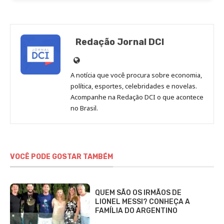
Redação Jornal DCI
Site
de
A notícia que você procura sobre economia,
Redação
política, esportes, celebridades e novelas.
Jornal
Acompanhe na Redação DCI o que acontece
no Brasil.
DCI
VOCÊ PODE GOSTAR TAMBÉM
QUEM SÃO OS IRMÃOS DE
LIONEL MESSI? CONHEÇA A
FAMÍLIA DO ARGENTINO