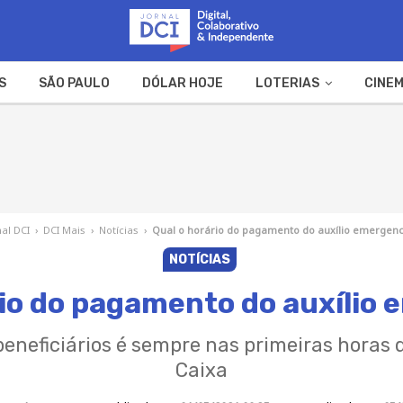
S
SÃO PAULO
DÓLAR HOJE
LOTERIAS
CINEM
A FAZENDA
WEB STORIES
nal DCI
›
DCI Mais
›
Notícias
›
Qual o horário do pagamento do auxílio emergenc
NOTÍCIAS
rio do pagamento do auxílio 
 beneficiários é sempre nas primeiras horas
Caixa