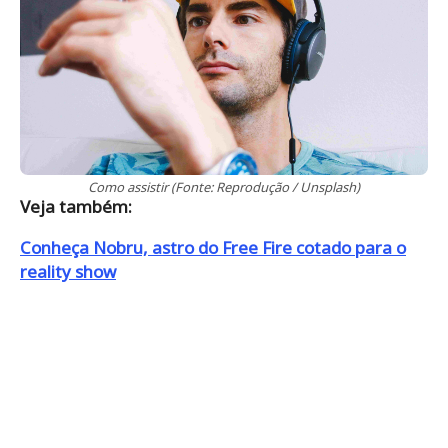
Ana Furtado diz que ninguém acertou as
celebridades da edição
Tiago Leifert vai conversar com fãs durante o
reality; saiba como
BBB21