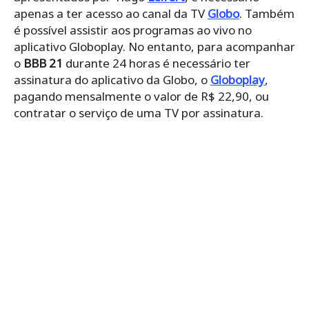
Para assistir o
BBB 21
na Sky é necessário
desembolsar R$ 91,60 para o canal adicional, que
exibe apenas as câmeras do reality
show
, é
possível dividir o valor em até 4 parcelas de R$
22,90 ou pagar à vista. No caso de quem prefere
contratar a Claro TV, a empresa cobra R$ 22,90
nos quatro primeiros meses de assinatura. Os
valores dos planos de outras operadoras para
quem quer acompanhar o Big Brother Brasil de
2021 todos os dias vai ser divulgado até a estreia
do programa.