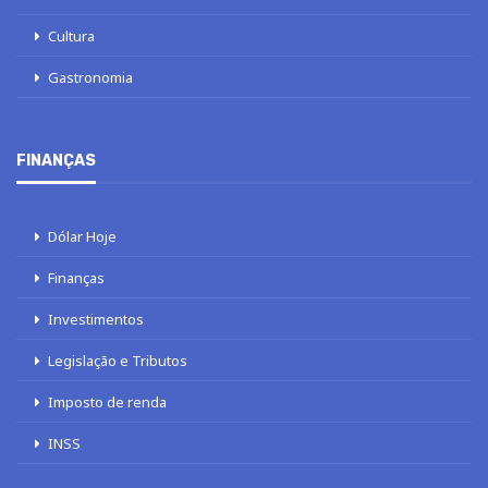
INSS
LOTERIAS
Loterias
Quina
Lotofácil
Mega-Sena
Tele sena
SOBRE NÓS
AUTORES
FALE COM O JORNAL DCI
POLÍTICA DE PRIVACIDADE
TERMOS DE USO
SITEMAP