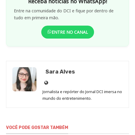
VOCÊ PODE GOSTAR TAMBÉM
QUEM É O MAIOR DONO DE
TERRAS DOS EUA COM 2,7
MILHÕES DE ACRES QUE É DONO
DO ARSENAL
MORADORES DE CAMBORIÚ,
TERESÓPOLIS E SERRA DIVIDEM
LOTOFÁCIL MILIONÁRIA
QUE HORAS VAI COMEÇAR A
CHUVA DE METEOROS HOJE NO
BRASIL