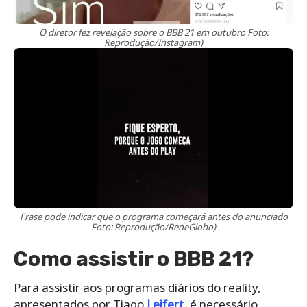
Para assistir aos programas diários do reality,
apresentados por Tiago
Leifert
, é necessário
apenas a ter acesso ao canal da TV
Globo
. Também
é possível assistir aos programas ao vivo no
aplicativo Globoplay. No entanto, para acompanhar
o
BBB 21
durante 24 horas é necessário ter
assinatura do aplicativo da Globo, o
Globoplay
,
pagando mensalmente o valor de R$ 22,90, ou
contratar o serviço de uma TV por assinatura.