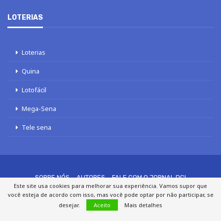
© 2020 - 2026 DCI Digital - Todos os direitos reservados
Este site usa cookies para melhorar sua experiência. Vamos supor que
você esteja de acordo com isso, mas você pode optar por não participar, se
desejar.
Aceito
Mais detalhes