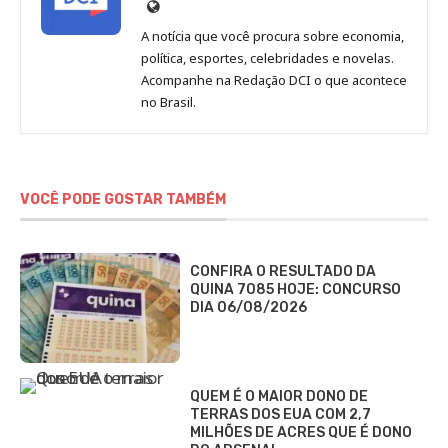
Site
de
A notícia que você procura sobre economia,
Redação
política, esportes, celebridades e novelas.
Jornal
Acompanhe na Redação DCI o que acontece
no Brasil.
DCI
VOCÊ PODE GOSTAR TAMBÉM
CONFIRA O RESULTADO DA
QUINA 7085 HOJE: CONCURSO
DIA 06/08/2026
QUEM É O MAIOR DONO DE
TERRAS DOS EUA COM 2,7
MILHÕES DE ACRES QUE É DONO