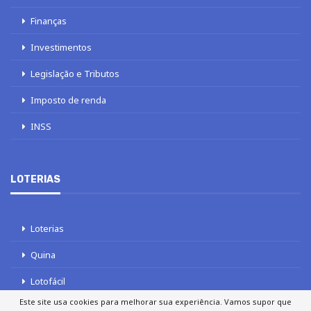
Finanças
Investimentos
Legislação e Tributos
Imposto de renda
INSS
LOTERIAS
Loterias
Quina
Lotofácil
Este site usa cookies para melhorar sua experiência. Vamos supor que
Mega-Sena