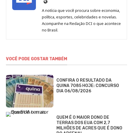
Site
de
A notícia que você procura sobre economia,
Redação
política, esportes, celebridades e novelas.
Jornal
Acompanhe na Redação DCI o que acontece
no Brasil.
DCI
VOCÊ PODE GOSTAR TAMBÉM
CONFIRA O RESULTADO DA
QUINA 7085 HOJE: CONCURSO
DIA 06/08/2026
QUEM É O MAIOR DONO DE
TERRAS DOS EUA COM 2,7
MILHÕES DE ACRES QUE É DONO