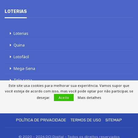
LOTERIAS
Loterias
Quina
Lotofácil
Mega-Sena
Tele sena
Este site usa cookies para melhorar sua experiência. Vamos supor que
você esteja de acordo com isso, mas você pode optar por não participar, se
desejar.
Aceito
Mais detalhes
SOBRE NÓS
AUTORES
FALE COM O JORNAL DCI
POLÍTICA DE PRIVACIDADE
TERMOS DE USO
SITEMAP
© 2020 - 2026 DCI Digital - Todos os direitos reservados