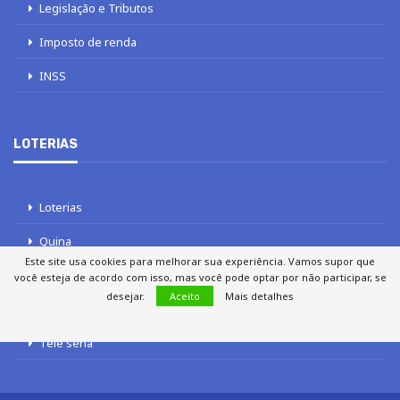
Legislação e Tributos
Imposto de renda
INSS
LOTERIAS
Loterias
Quina
Este site usa cookies para melhorar sua experiência. Vamos supor que
Lotofácil
você esteja de acordo com isso, mas você pode optar por não participar, se
desejar.
Aceito
Mais detalhes
Mega-Sena
Tele sena