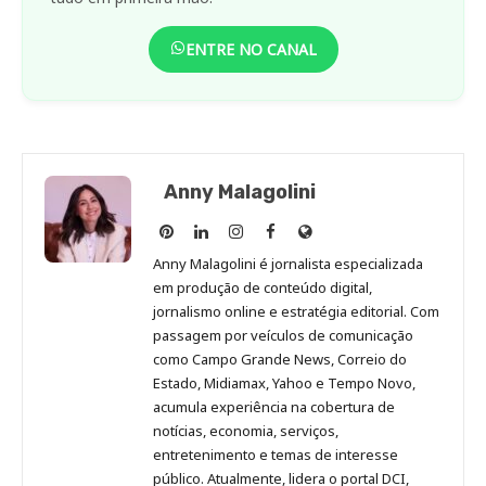
ENTRE NO CANAL
Anny Malagolini
Anny
Anny
Anny
Anny
Site
Malagolini
Malagolini
Malagolini
Malagolini
de
Anny Malagolini é jornalista especializada
no
no
no
no
Anny
em produção de conteúdo digital,
Pinterest
LinkedIn
Instagram
Facebook
Malagolini
jornalismo online e estratégia editorial. Com
passagem por veículos de comunicação
como Campo Grande News, Correio do
Estado, Midiamax, Yahoo e Tempo Novo,
acumula experiência na cobertura de
notícias, economia, serviços,
entretenimento e temas de interesse
público. Atualmente, lidera o portal DCI,