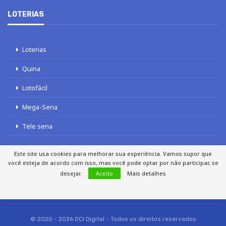
LOTERIAS
Loterias
Quina
Lotofácil
Mega-Sena
Tele sena
Este site usa cookies para melhorar sua experiência. Vamos supor que
você esteja de acordo com isso, mas você pode optar por não participar, se
desejar.
Aceito
Mais detalhes
SOBRE NÓS
AUTORES
FALE COM O JORNAL DCI
POLÍTICA DE PRIVACIDADE
TERMOS DE USO
SITEMAP
© 2020 - 2026 DCI Digital - Todos os direitos reservados