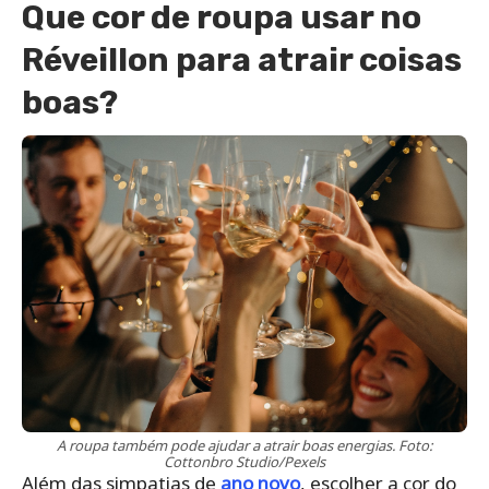
Que cor de roupa usar no
Réveillon para atrair coisas
boas?
A roupa também pode ajudar a atrair boas energias. Foto:
Cottonbro Studio/Pexels
Além das simpatias de
ano novo
, escolher a cor do