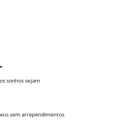
r
hos sonhos sejam
adeus sem arrependimentos