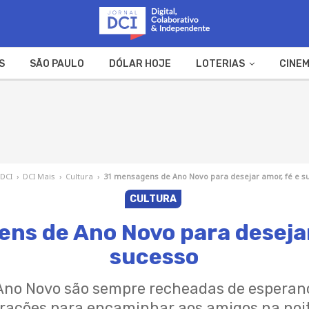
S
SÃO PAULO
DÓLAR HOJE
LOTERIAS
CINEM
A FAZENDA
WEB STORIES
 DCI
›
DCI Mais
›
Cultura
›
31 mensagens de Ano Novo para desejar amor, fé e s
CULTURA
ns de Ano Novo para desejar
sucesso
no Novo são sempre recheadas de esperanç
rações para encaminhar aos amigos na noit