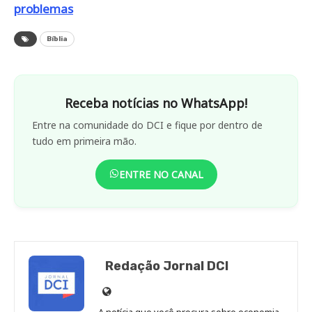
problemas
Bíblia
Receba notícias no WhatsApp!
Entre na comunidade do DCI e fique por dentro de
tudo em primeira mão.
ENTRE NO CANAL
Redação Jornal DCI
Site
de
A notícia que você procura sobre economia,