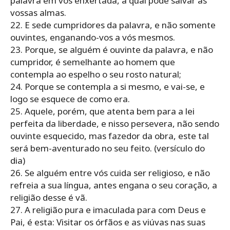
palavra em vós enxertada, a qual pode salvar as
vossas almas.
22. E sede cumpridores da palavra, e não somente
ouvintes, enganando-vos a vós mesmos.
23. Porque, se alguém é ouvinte da palavra, e não
cumpridor, é semelhante ao homem que
contempla ao espelho o seu rosto natural;
24. Porque se contempla a si mesmo, e vai-se, e
logo se esquece de como era.
25. Aquele, porém, que atenta bem para a lei
perfeita da liberdade, e nisso persevera, não sendo
ouvinte esquecido, mas fazedor da obra, este tal
será bem-aventurado no seu feito. (versículo do
dia)
26. Se alguém entre vós cuida ser religioso, e não
refreia a sua língua, antes engana o seu coração, a
religião desse é vã.
27. A religião pura e imaculada para com Deus e
Pai, é esta: Visitar os órfãos e as viúvas nas suas