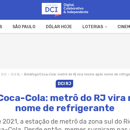
S
SÃO PAULO
DÓLAR HOJE
LOTERIAS
CINEM
A FAZENDA
WEB STORIES
l DCI
›
DCI RJ
›
Botafogo/Coca-Cola: metrô do RJ vira meme após nome de refrig
DCI RJ
oca-Cola: metrô do RJ vir
nome de refrigerante
e 2021, a estação de metrô da zona sul do 
a-Cola. Desde então, memes surgiram nas r