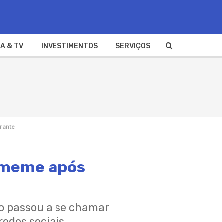
A & TV
INVESTIMENTOS
SERVIÇOS
erante
a meme após
Rio passou a se chamar
edes sociais.