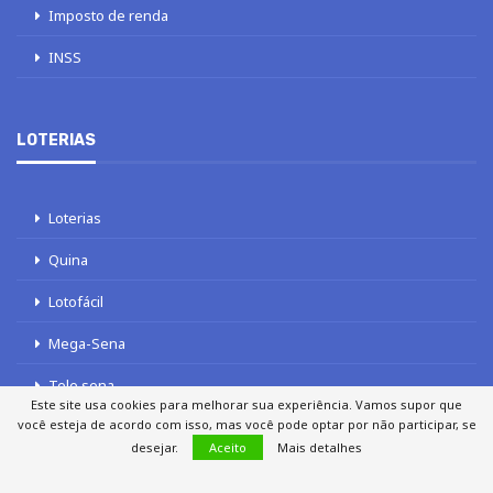
Imposto de renda
INSS
LOTERIAS
Loterias
Quina
Lotofácil
Mega-Sena
Tele sena
Este site usa cookies para melhorar sua experiência. Vamos supor que
você esteja de acordo com isso, mas você pode optar por não participar, se
desejar.
Aceito
Mais detalhes