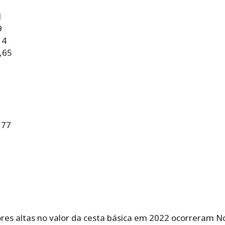
1
9
14
,65
,77
ores altas no valor da cesta básica em 2022 ocorreram N