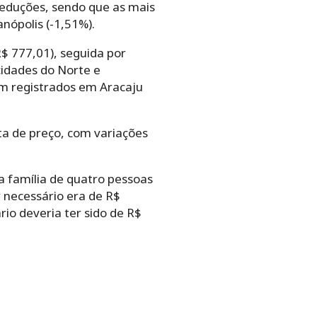
reduções, sendo que as mais
anópolis (-1,51%).
R$ 777,01), seguida por
 cidades do Norte e
am registrados em Aracaju
a de preço, com variações
a família de quatro pessoas
r necessário era de R$
io deveria ter sido de R$