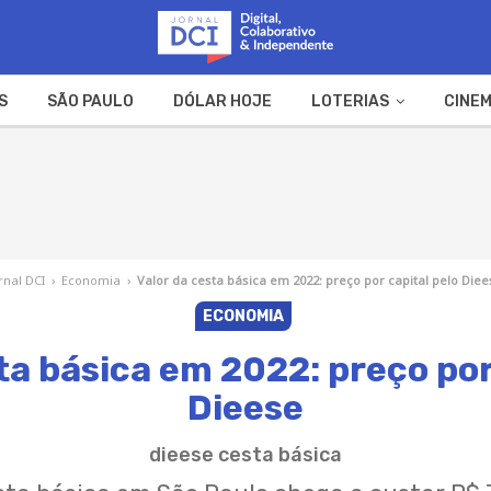
S
SÃO PAULO
DÓLAR HOJE
LOTERIAS
CINEM
A FAZENDA
WEB STORIES
rnal DCI
›
Economia
›
Valor da cesta básica em 2022: preço por capital pelo Die
ECONOMIA
ta básica em 2022: preço por
Dieese
dieese cesta básica