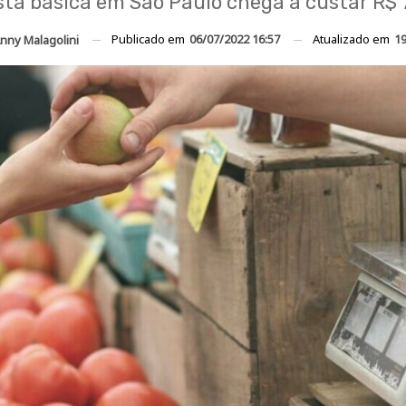
sta básica em São Paulo chega a custar R$ 
Publicado em
06/07/2022 16:57
Atualizado em
19
nny Malagolini