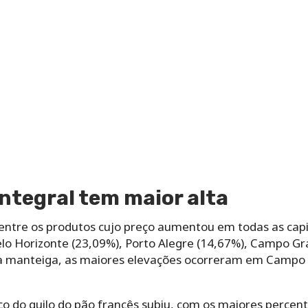
integral tem maior alta
ntre os produtos cujo preço aumentou em todas as capita
lo Horizonte (23,09%), Porto Alegre (14,67%), Campo Gr
 da manteiga, as maiores elevações ocorreram em Campo
ço do quilo do pão francês subiu, com os maiores percen