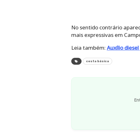
No sentido contrário apare
mais expressivas em Campo G
Leia também:
Auxílio dies
cesta básica
En