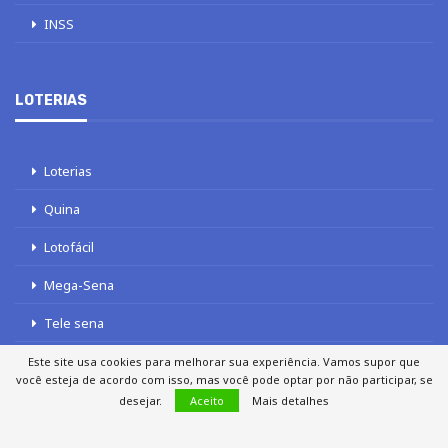
INSS
LOTERIAS
Loterias
Quina
Lotofácil
Mega-Sena
Tele sena
Este site usa cookies para melhorar sua experiência. Vamos supor que
você esteja de acordo com isso, mas você pode optar por não participar, se
desejar.
Aceito
Mais detalhes
SOBRE NÓS
AUTORES
FALE COM O JORNAL DCI