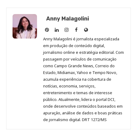
Anny Malagolini
Anny
Anny
Anny
Anny
Site
Malagolini
Malagolini
Malagolini
Malagolini
de
Anny Malagolini é jornalista especializada
no
no
no
no
Anny
em produção de conteúdo digital,
Pinterest
LinkedIn
Instagram
Facebook
Malagolini
jornalismo online e estratégia editorial. Com
passagem por veículos de comunicação
como Campo Grande News, Correio do
Estado, Midiamax, Yahoo e Tempo Novo,
acumula experiência na cobertura de
notícias, economia, serviços,
entretenimento e temas de interesse
público. Atualmente, lidera o portal DCI,
onde desenvolve conteúdos baseados em
apuração, análise de dados e boas práticas
de jornalismo digital. DRT 1272/MS