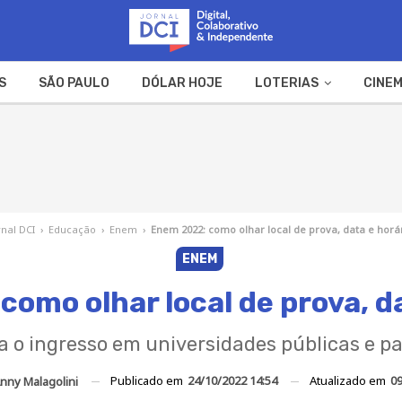
S
SÃO PAULO
DÓLAR HOJE
LOTERIAS
CINEM
A FAZENDA
WEB STORIES
rnal DCI
›
Educação
›
Enem
›
Enem 2022: como olhar local de prova, data e horá
ENEM
omo olhar local de prova, d
 o ingresso em universidades públicas e par
Publicado em
24/10/2022 14:54
Atualizado em
09
nny Malagolini