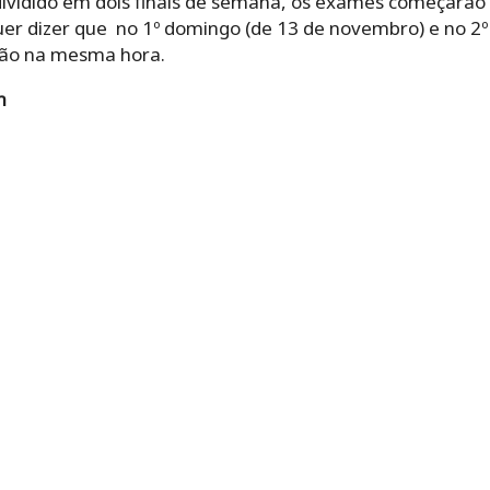
ividido em dois finais de semana, os exames começarão
quer dizer que no 1º domingo (de 13 de novembro) e no 2
rão na mesma hora.
h