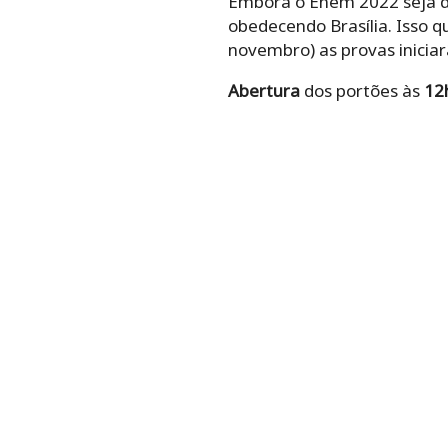
Embora o Enem 2022 seja d
obedecendo Brasília. Isso 
novembro) as provas inicia
Abertura
dos portões às
12