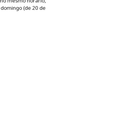
 no mesmo horário,
º domingo (de 20 de