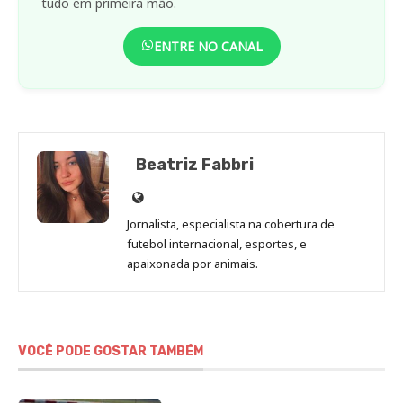
tudo em primeira mão.
ENTRE NO CANAL
Beatriz Fabbri
Site
de
Jornalista, especialista na cobertura de
Beatriz
futebol internacional, esportes, e
Fabbri
apaixonada por animais.
VOCÊ PODE GOSTAR TAMBÉM