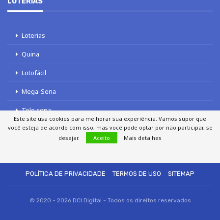
LOTERIAS
Loterias
Quina
Lotofácil
Mega-Sena
Tele sena
Este site usa cookies para melhorar sua experiência. Vamos supor que
você esteja de acordo com isso, mas você pode optar por não participar, se
desejar.
Aceito
Mais detalhes
SOBRE NÓS
AUTORES
FALE COM O JORNAL DCI
POLÍTICA DE PRIVACIDADE
TERMOS DE USO
SITEMAP
© 2020 - 2026 DCI Digital - Todos os direitos reservados