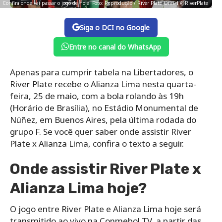
Confira onde vai passar o jogo de hoje. Foto: Reprodução / River Plate Oficial @RiverPlate
Siga o DCI no Google
Entre no canal do WhatsApp
Apenas para cumprir tabela na Libertadores, o
River Plate recebe o Alianza Lima nesta quarta-
feira, 25 de maio, com a bola rolando às 19h
(Horário de Brasília), no Estádio Monumental de
Núñez, em Buenos Aires, pela última rodada do
grupo F. Se você quer saber onde assistir River
Plate x Alianza Lima, confira o texto a seguir.
Onde assistir River Plate x
Alianza Lima hoje?
O jogo entre River Plate e Alianza Lima hoje será
transmitido ao vivo na Conmebol TV, a partir das