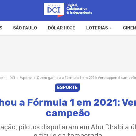
S
SÃO PAULO
DÓLAR HOJE
LOTERIAS
CINEM
A FAZENDA
WEB STORIES
Jornal DCI
›
Esporte
›
Quem ganhou a Fórmula 1 em 2021: Verstappen é campeã
ESPORTE
ou a Fórmula 1 em 2021: Ve
campeão
ção, pilotos disputaram em Abu Dhabi a úl
o título da temporada