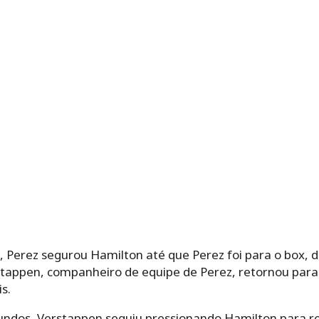
, Perez segurou Hamilton até que Perez foi para o box, d
rstappen, companheiro de equipe de Perez, retornou para
s.
ndos, Verstappen seguiu pressionando Hamilton para re