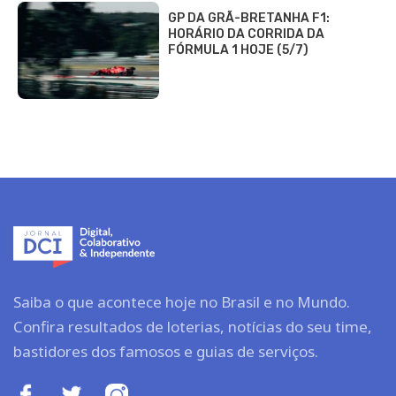
GP DA GRÃ-BRETANHA F1:
HORÁRIO DA CORRIDA DA
FÓRMULA 1 HOJE (5/7)
Saiba o que acontece hoje no Brasil e no Mundo.
Confira resultados de loterias, notícias do seu time,
bastidores dos famosos e guias de serviços.