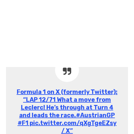
Formula 1 on X (formerly Twitter):
“LAP 12/71 What a move from
Leclerc! He’s through at Turn 4
and leads the race.#AustrianGP
#F1 pic.twitter.com/qXgTgeEZsy
/ X”