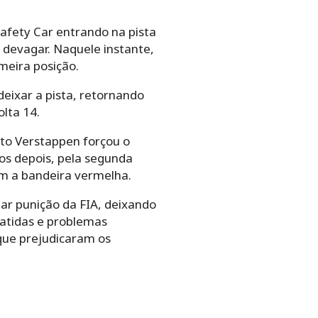
afety Car entrando na pista
 devagar. Naquele instante,
meira posição.
deixar a pista, retornando
lta 14.
to Verstappen forçou o
tos depois, pela segunda
om a bandeira vermelha.
ar punição da FIA, deixando
atidas e problemas
que prejudicaram os