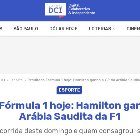
S
SÃO PAULO
DÓLAR HOJE
LOTERIAS
CINEM
A FAZENDA
WEB STORIES
 DCI
›
Esporte
›
Resultado Fórmula 1 hoje: Hamilton ganha o GP da Arábia Saudit
ESPORTE
Fórmula 1 hoje: Hamilton ga
Arábia Saudita da F1
a corrida deste domingo e quem consagrou-