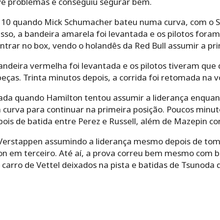
eve problemas e conseguiu segurar bem.
ta 10 quando Mick Schumacher bateu numa curva, com o S
so, a bandeira amarela foi levantada e os pilotos foram
trar no box, vendo o holandês da Red Bull assumir a pri
ndeira vermelha foi levantada e os pilotos tiveram que 
eças. Trinta minutos depois, a corrida foi retomada na vo
ada quando Hamilton tentou assumir a liderança enquan
a curva para continuar na primeira posição. Poucos minu
pois de batida entre Perez e Russell, além de Mazepin c
 Verstappen assumindo a liderança mesmo depois de tom
n em terceiro. Até aí, a prova correu bem mesmo com b
arro de Vettel deixados na pista e batidas de Tsunoda 