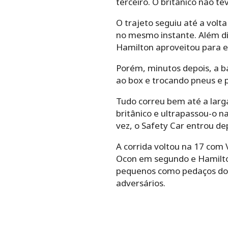
terceiro. O britânico não t
O trajeto seguiu até a vol
no mesmo instante. Além dis
Hamilton aproveitou para en
Porém, minutos depois, a ba
ao box e trocando pneus e p
Tudo correu bem até a larg
britânico e ultrapassou-o n
vez, o Safety Car entrou de
A corrida voltou na 17 com
Ocon em segundo e Hamilto
pequenos como pedaços do c
adversários.