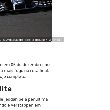
GP da Arábia Saudita - Foto: Reprodução / Twitter/@F1
go em 05 de dezembro, no
 mais fogo na reta final.
hoje completo.
dita
de Jeddah pela penúltima
undo e Verstappen em