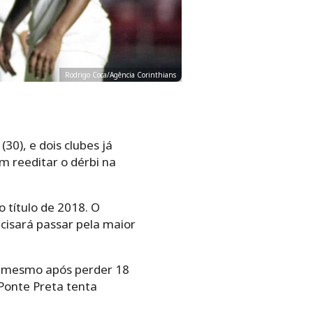
Rodrigo Coca/Agência Corinthians
30), e dois clubes já
m reeditar o dérbi na
o título de 2018. O
ecisará passar pela maior
o, mesmo após perder 18
 Ponte Preta tenta