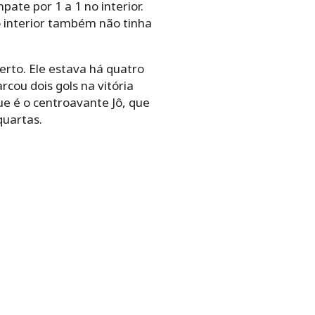
pate por 1 a 1 no interior.
o interior também não tinha
erto. Ele estava há quatro
rcou dois gols na vitória
que é o centroavante Jô, que
quartas.