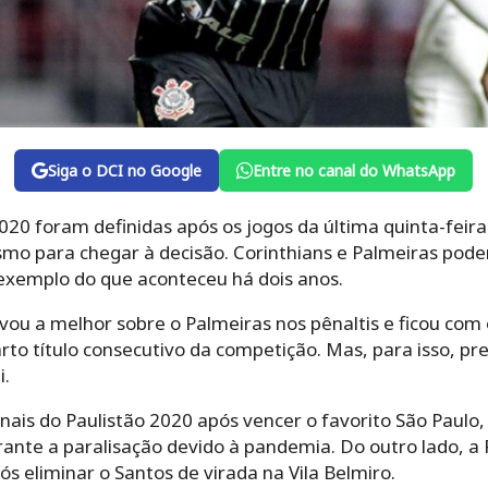
Siga o DCI no Google
Entre no canal do WhatsApp
020 foram definidas após os jogos da última quinta-feira (
mo para chegar à decisão. Corinthians e Palmeiras pode
 exemplo do que aconteceu há dois anos.
evou a melhor sobre o Palmeiras nos pênaltis e ficou com 
arto título consecutivo da competição. Mas, para isso, pr
i.
inais do Paulistão 2020 após vencer o favorito São Paul
ante a paralisação devido à pandemia. Do outro lado, a
s eliminar o Santos de virada na Vila Belmiro.