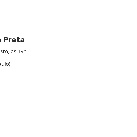
e Preta
sto, às 19h
aulo)