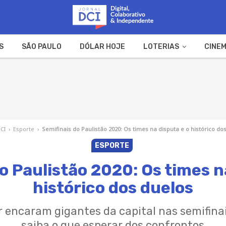
S
SÃO PAULO
DÓLAR HOJE
LOTERIAS
CINEM
A FAZENDA
WEB STORIES
DCI
›
Esporte
›
Semifinais do Paulistão 2020: Os times na disputa e o histórico do
ESPORTE
o Paulistão 2020: Os times n
histórico dos duelos
r encaram gigantes da capital nas semifina
saiba o que esperar dos confrontos