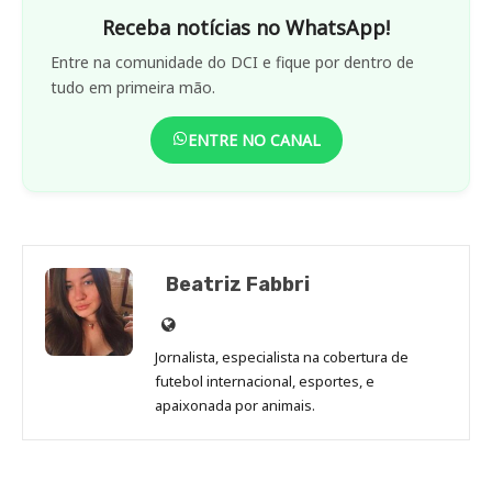
Receba notícias no WhatsApp!
Entre na comunidade do DCI e fique por dentro de
tudo em primeira mão.
ENTRE NO CANAL
Beatriz Fabbri
Site
de
Jornalista, especialista na cobertura de
Beatriz
futebol internacional, esportes, e
Fabbri
apaixonada por animais.