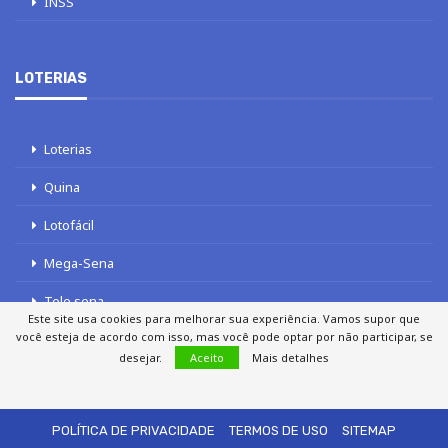
INSS
LOTERIAS
Loterias
Quina
Lotofácil
Mega-Sena
Tele sena
Este site usa cookies para melhorar sua experiência. Vamos supor que
você esteja de acordo com isso, mas você pode optar por não participar, se
desejar.
Aceito
Mais detalhes
SOBRE NÓS
AUTORES
FALE COM O JORNAL DCI
POLÍTICA DE PRIVACIDADE
TERMOS DE USO
SITEMAP