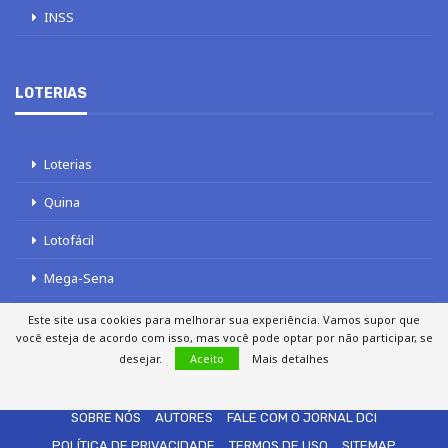
INSS
LOTERIAS
Loterias
Quina
Lotofácil
Mega-Sena
Tele sena
Este site usa cookies para melhorar sua experiência. Vamos supor que
você esteja de acordo com isso, mas você pode optar por não participar, se
desejar.
Aceito
Mais detalhes
SOBRE NÓS
AUTORES
FALE COM O JORNAL DCI
POLÍTICA DE PRIVACIDADE
TERMOS DE USO
SITEMAP