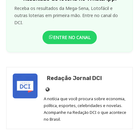
Receba os resultados da Mega-Sena, Lotofácil e
outras loterias em primeira mão. Entre no canal do
DCI.
ENTRE NO CANAL
Redação Jornal DCI
Site
de
A notícia que você procura sobre economia,
Redação
política, esportes, celebridades e novelas.
Jornal
Acompanhe na Redação DCI o que acontece
no Brasil.
DCI