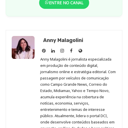
ENTRE NO CANAL
Anny Malagolini
Anny
Anny
Anny
Anny
Site
Malagolini
Malagolini
Malagolini
Malagolini
de
Anny Malagolini é jornalista especializada
no
no
no
no
Anny
em produção de conteúdo digital,
Pinterest
LinkedIn
Instagram
Facebook
Malagolini
jornalismo online e estratégia editorial. Com
passagem por veículos de comunicação
como Campo Grande News, Correio do
Estado, Midiamax, Yahoo e Tempo Novo,
acumula experiência na cobertura de
notícias, economia, serviços,
entretenimento e temas de interesse
público. Atualmente, lidera o portal DCI,
onde desenvolve conteúdos baseados em