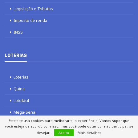
Legislação e Tributos
Imposto de renda
INSS
LOTERIAS
Loterias
Quina
Lotofácil
Mega-Sena
Este site usa cookies para melhorar sua experiência. Vamos supor que
Tele sena
você esteja de acordo com isso, mas você pode optar por não participar, se
desejar.
Aceito
Mais detalhes