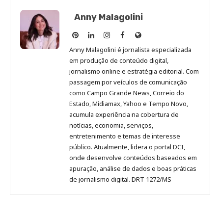
Anny Malagolini
Anny
Anny
Anny
Anny
Site
Malagolini
Malagolini
Malagolini
Malagolini
de
Anny Malagolini é jornalista especializada
no
no
no
no
Anny
em produção de conteúdo digital,
Pinterest
LinkedIn
Instagram
Facebook
Malagolini
jornalismo online e estratégia editorial. Com
passagem por veículos de comunicação
como Campo Grande News, Correio do
Estado, Midiamax, Yahoo e Tempo Novo,
acumula experiência na cobertura de
notícias, economia, serviços,
entretenimento e temas de interesse
público. Atualmente, lidera o portal DCI,
onde desenvolve conteúdos baseados em
apuração, análise de dados e boas práticas
de jornalismo digital. DRT 1272/MS