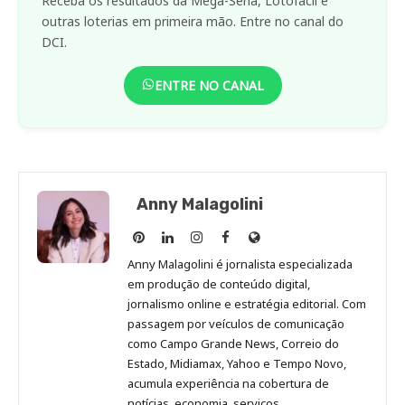
Receba os resultados da Mega-Sena, Lotofácil e
outras loterias em primeira mão. Entre no canal do
DCI.
ENTRE NO CANAL
Anny Malagolini
Anny
Anny
Anny
Anny
Site
Malagolini
Malagolini
Malagolini
Malagolini
de
Anny Malagolini é jornalista especializada
no
no
no
no
Anny
em produção de conteúdo digital,
Pinterest
LinkedIn
Instagram
Facebook
Malagolini
jornalismo online e estratégia editorial. Com
passagem por veículos de comunicação
como Campo Grande News, Correio do
Estado, Midiamax, Yahoo e Tempo Novo,
acumula experiência na cobertura de
notícias, economia, serviços,