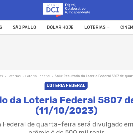
S
SÃO PAULO
DÓLAR HOJE
LOTERIAS
CINEM
A FAZENDA
WEB STORIES
as
›
Loterias
›
Loteria Federal
›
Saiu: Resultado da Loteria Federal 5807 de quart
LOTERIA FEDERAL
do da Loteria Federal 5807 d
(11/10/2023)
ia Federal de quarta-feira será divulgado em
prêmio é de 500 mil reais