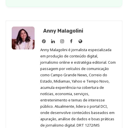
Anny Malagolini
Anny
Anny
Anny
Anny
Site
Malagolini
Malagolini
Malagolini
Malagolini
de
Anny Malagolini é jornalista especializada
no
no
no
no
Anny
em produção de conteúdo digital,
Pinterest
LinkedIn
Instagram
Facebook
Malagolini
jornalismo online e estratégia editorial. Com
passagem por veículos de comunicação
como Campo Grande News, Correio do
Estado, Midiamax, Yahoo e Tempo Novo,
acumula experiência na cobertura de
notícias, economia, serviços,
entretenimento e temas de interesse
público. Atualmente, lidera o portal DCI,
onde desenvolve conteúdos baseados em
apuração, análise de dados e boas práticas
de jornalismo digital. DRT 1272/MS