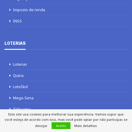
Imposto de renda
INSS
LOTERIAS
Loterias
Quina
Lotofácil
Mega-Sena
Tele sena
Este site usa cookies para melhorar sua experiência. Vamos supor que
você esteja de acordo com isso, mas você pode optar por não participar, se
desejar.
Aceito
Mais detalhes